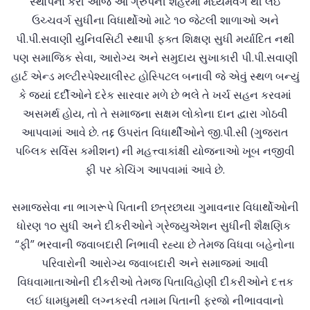
સ્થાપના કરી આજે આ ગ્રુપની શહેરમાં મધ્યમવર્ગ થી લઇ
ઉચ્ચવર્ગ સુધીના વિધાર્થોઓ માટે ૧૦ જેટલી શાળાઓ અને
પી.પી.સવાણી યુનિવસિટી સ્થાપી ફક્ત શિક્ષણ સુધી મર્યાદિત નથી
પણ સમાજિક સેવા, આરોગ્ય અને સમુદાય સુખાકારી પી.પી.સવાણી
હાર્ટ એન્ડ મલ્ટીસ્પેશ્યાલીસ્ટ હોસ્પિટલ બનાવી જે એવું સ્થળ બન્યું
કે જ્યાં દર્દીઓને દરેક સારવાર મળે છે ભલે તે ખર્ચ સહન કરવમાં
અસમર્થ હોય, તો તે સમાજના સક્ષમ લોકોના દાન દ્વારા ગોઠવી
આપવામાં આવે છે. તદ્દ ઉપરાંત વિધાર્થીઓને જી.પી.સી (ગુજરાત
પબ્લિક સર્વિસ કમીશન) ની મહત્ત્વાકાંક્ષી યોજનાઓ ખૂબ નજીવી
ફી પર કોચિંગ આપવામાં આવે છે.
સમાજસેવા ના ભાગરૂપે પિતાની છત્રછાયા ગુમાવનાર વિધાર્થોઓની
ધોરણ ૧૦ સુધી અને દીકરીઓને ગ્રેજયુએશન સુધીની શૈક્ષણિક
“ફી” ભરવાની જવાબદારી નિભાવી રહ્યા છે તેમજ વિધવા બહેનોના
પરિવારોની આરોગ્ય જવાબદારી અને સમાજમાં આવી
વિધવામાતાઓની દીકરીઓ તેમજ પિતાવિહોણી દીકરીઓને દત્તક
લઈ ધામધુમથી લગ્નકરવી તમામ પિતાની ફરજો નીભાવવાનો