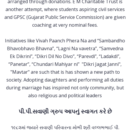
arranged through donations. E M Charitable Trust is
another attempt, where students aspiring civil services
and GPSC (Gujarat Public Service Commission) are given
coaching at very nominal fees.
Initiatives like Vivah Paanch Phera Na and “Sambandho
Bhavobhavo Bhavna”, “Lagni Na vavetra”, “Samvedna
Ek Dikrini”, “Dikri Dil No Divo”, “Parevdi”, “Ladakdi”,
“Panetar”, “Chundari Mahiyar ni” "Dikri Jagat Janni",
"Mavtar" are such that is has shown a new path to
society. Adopting daughters and performing all duties
during marriage has inspired not only community, but
also religious and political leaders
પી.પી.સવાણી ગ્રુપ આપનું સ્વાગત કરે છે
૧૯૮૨માં જયારે સવાણી પરિવારના મોભી શ્રી વલ્લભભાઈ પી.