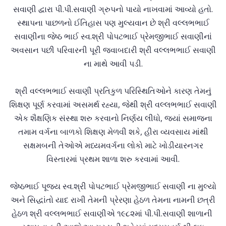
સવાણી દ્વારા પી.પી.સવાણી ગ્રુપનો પાયો નાખવામાં આવ્યો હતો.
સ્થાપના પાછળનો ઈતિહાસ પણ મુલ્યવાન છે શ્રી વલ્લભભાઈ
સવાણીના જેષ્ઠ ભાઈ સ્વ.શ્રી પોપટભાઈ પ્રેમજીભાઈ સવાણીનાં
અવસાન પછી પરિવારની પૂરી જવાબદારી શ્રી વલ્લભભાઈ સવાણી
ના માથે આવી પડી.
શ્રી વલ્લભભાઈ સવાણી પ્રતિકુળ પરિસ્થિતિઓને કારણ તેમનું
શિક્ષણ પૂર્ણ કરવામાં અસમર્થ રહ્યા, જેથી શ્રી વલ્લભભાઈ સવાણી
એક શૈક્ષણિક સંસ્થા શરુ કરવાનો નિર્ણય લીધો, જ્યાં સમાજના
તમામ વર્ગના બાળકો શિક્ષણ મેળવી શકે, હીરા વ્યવસાય માંથી
સક્ષમબની તેઓએ મધ્યમવર્ગના લોકો માટે ખોડીયારનગર
વિસ્તારમાં પ્રથમ શાળા શરુ કરવામાં આવી.
જેષ્ઠભાઈ પૂજ્ય સ્વ.શ્રી પોપટભાઈ પ્રેમજીભાઈ સવાણી ના મુલ્યો
અને સિદ્ધાંતો યાદ રાખી તેમની પ્રેરણા હેઠળ તેમના નામની છત્રી
હેઠળ શ્રી વલ્લભભાઈ સવાણીએ ૧૯૮૨માં પી.પી.સવાણી શાળાની